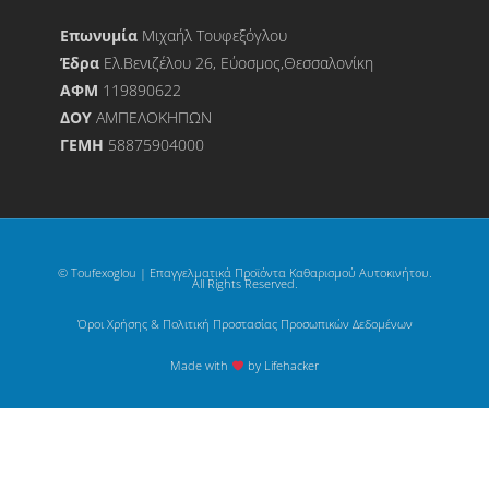
Επωνυμία
Μιχαήλ Τουφεξόγλου
Έδρα
Ελ.Βενιζέλου 26, Εύοσμος,Θεσσαλονίκη
ΑΦΜ
119890622
ΔΟΥ
ΑΜΠΕΛΟΚΗΠΩΝ
ΓΕΜΗ
58875904000
© Toufexoglou | Επαγγελματικά Προϊόντα Καθαρισμού Αυτοκινήτου.
All Rights Reserved.
Όροι Χρήσης & Πολιτική Προστασίας Προσωπικών Δεδομένων
Made with
by Lifehacker