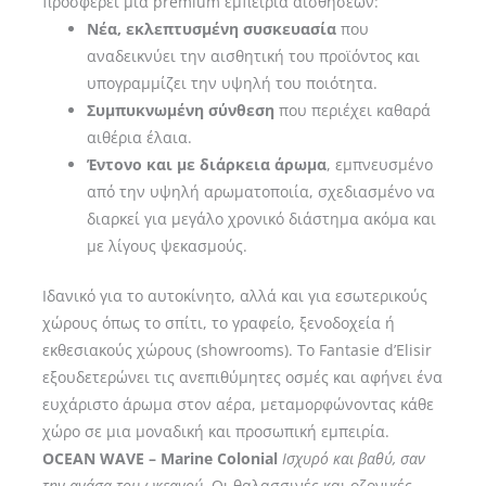
προσφέρει μια premium εμπειρία αισθήσεων:
Νέα, εκλεπτυσμένη συσκευασία
που
αναδεικνύει την αισθητική του προϊόντος και
υπογραμμίζει την υψηλή του ποιότητα.
Συμπυκνωμένη σύνθεση
που περιέχει καθαρά
αιθέρια έλαια.
Έντονο και με διάρκεια άρωμα
, εμπνευσμένο
από την υψηλή αρωματοποιία, σχεδιασμένο να
διαρκεί για μεγάλο χρονικό διάστημα ακόμα και
με λίγους ψεκασμούς.
Ιδανικό για το αυτοκίνητο, αλλά και για εσωτερικούς
χώρους όπως το σπίτι, το γραφείο, ξενοδοχεία ή
εκθεσιακούς χώρους (showrooms). Το Fantasie d’Elisir
εξουδετερώνει τις ανεπιθύμητες οσμές και αφήνει ένα
ευχάριστο άρωμα στον αέρα, μεταμορφώνοντας κάθε
χώρο σε μια μοναδική και προσωπική εμπειρία.
OCEAN WAVE – Marine Colonial
Ισχυρό και βαθύ, σαν
την ανάσα του ωκεανού.
Οι θαλασσινές και οζονικές