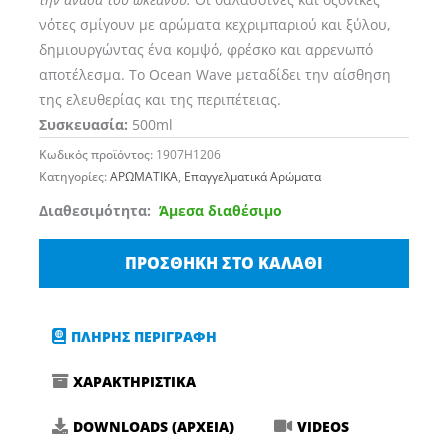
νότες σμίγουν με αρώματα κεχριμπαριού και ξύλου,
δημιουργώντας ένα κομψό, φρέσκο και αρρενωπό
αποτέλεσμα. Το Ocean Wave μεταδίδει την αίσθηση
της ελευθερίας και της περιπέτειας.
Συσκευασία:
500ml
Κωδικός προϊόντος:
1907H1206
Κατηγορίες:
ΑΡΩΜΑΤΙΚΑ
,
Επαγγελματικά Αρώματα
FANTASIE
Διαθεσιμότητα:
Άμεσα διαθέσιμο
DI
ELISIR
ΠΡΟΣΘΉΚΗ ΣΤΟ ΚΑΛΆΘΙ
OCEAN
WAVE
Αρωματικό
ΠΛΗΡΗΣ ΠΕΡΙΓΡΑΦΗ
Σπρέι
ΧΑΡΑΚΤΗΡΙΣΤΙΚΑ
Αυτοκινήτου
ποσότητα
DOWNLOADS (ΑΡΧΕΙΑ)
VIDEOS