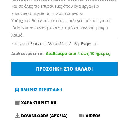
και σε όλες τις επιφάνειες όπου ένα εργαλείο
κανονικού μεγέθους δεν λειτουργούν.
Υπάρχουν δύο διαφορετικές επιλογές μήκους για το
iBrid Nano: έκδοση κοντό λαιμό και έκδοση μακρύ
λαιμό.
Κατηγορία:
Έκκεντροι Αλοιφαδόροι Διπλής Ενέργειας
Αλοιφαδόρος
Διαθεσιμότητα:
Διαθέσιμο από 4 έως 10 ημέρες
RUPES
NANO
ΠΡΟΣΘΉΚΗ ΣΤΟ ΚΑΛΆΘΙ
iBrid
Μπαταρίας
HR
ΠΛΗΡΗΣ ΠΕΡΙΓΡΑΦΗ
81ML
ΧΑΡΑΚΤΗΡΙΣΤΙΚΑ
BLX
Long
DOWNLOADS (ΑΡΧΕΙΑ)
VIDEOS
Neck
NEW