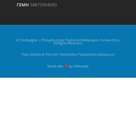
ΓΕΜΗ
58875904000
© Toufexoglou | Επαγγελματικά Προϊόντα Καθαρισμού Αυτοκινήτου.
All Rights Reserved.
Όροι Χρήσης & Πολιτική Προστασίας Προσωπικών Δεδομένων
Made with
by Lifehacker