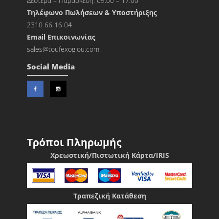
Δευτέρα – Παρασκευή: 09:00 – 17:00
Τηλέφωνο Πωλήσεων & Υποστήριξης
2310 66 16 04
Εmail Επικοινωνίας
sales@toufexoglou.com
Social Media
Τρόποι Πληρωμής
Χρεωστική/Πιστωτική Κάρτα/IRIS
Τραπεζική Κατάθεση