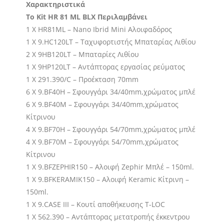
Xαρακτηριστικά
2020
Το Kit HR 81 ML BLX
Περιλαμβάνει
ποσότητα
1 Χ HR81ML – Nano Ibrid Mini Αλοιφαδόρος
1 X 9.HC120LT – Ταχυφορτιστής Μπαταρίας Λιθίου
2 Χ 9HB120LT – Μπαταρίες Λιθίου
1 Χ 9HP120LT – Αντάπτορας εργασίας ρεύματος
1 Χ 291.390/C – Προέκταση 70mm
6 Χ 9.BF40H – Σφουγγάρι 34/40mm,χρώματος μπλέ
6 Χ 9.BF40M – Σφουγγάρι 34/40mm,χρώματος
Kίτρινου
4 Χ 9.BF70H – Σφουγγάρι 54/70mm,χρώματος μπλέ
4 Χ 9.BF70M – Σφουγγάρι 54/70mm,χρώματος
Kίτρινου
1 X 9.BFZEPHIR150 – Αλοιφή Zephir Μπλέ – 150ml.
1 X 9.BFKERAMIK150 – Αλοιφή Keramic Κίτρινη –
150ml.
1 X 9.CASE III – Κουτί αποθήκευσης T-LOC
1 X 562.390 – Αντάπτορας μετατροπής έκκεντρου