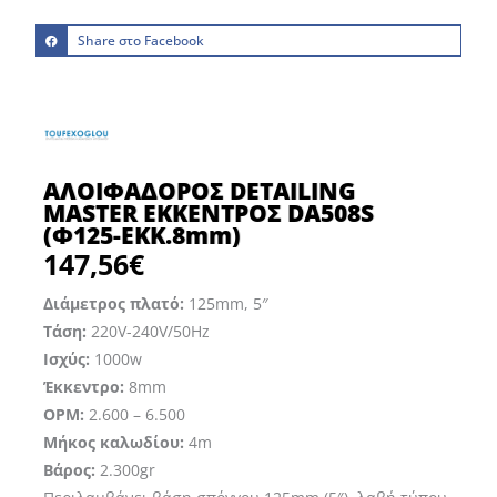
Share στο Facebook
ΑΛΟΙΦΑΔΟΡΟΣ DETAILING
MASTER ΕΚΚΕΝΤΡΟΣ DA508S
(Φ125-EKK.8mm)
147,56
€
Διάμετρος πλατό:
125mm, 5″
Τάση:
220V-240V/50Hz
Ισχύς:
1000w
Έκκεντρο:
8mm
OPM:
2.600 – 6.500
Μήκος καλωδίου:
4m
Βάρος:
2.300gr