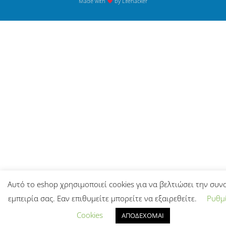
Made with
by Lifehacker
Αυτό το eshop χρησιμοποιεί cookies για να βελτιώσει την συν
εμπειρία σας. Εαν επιθυμείτε μπορείτε να εξαιρεθείτε.
Ρυθμί
Cookies
ΑΠΟΔΕΧΟΜΑΙ