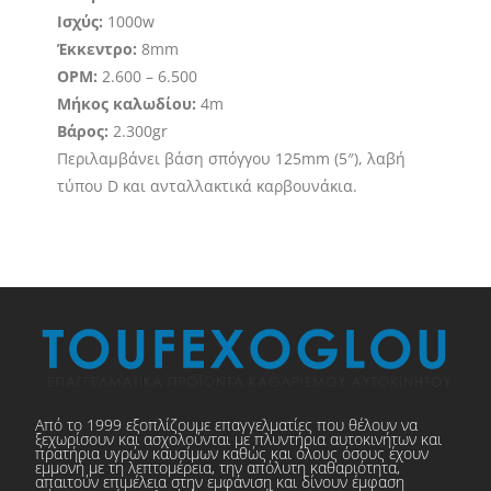
Ισχύς:
1000w
Έκκεντρο:
8mm
OPM:
2.600 – 6.500
Μήκος καλωδίου:
4m
Βάρος:
2.300gr
Περιλαμβάνει βάση σπόγγου 125mm (5″), λαβή
τύπου D και ανταλλακτικά καρβουνάκια.
Από το 1999 εξοπλίζουμε επαγγελματίες που θέλουν να
ξεχωρίσουν και ασχολούνται με πλυντήρια αυτοκινήτων και
πρατήρια υγρών καυσίμων καθώς και όλους όσους έχουν
εμμονή με τη λεπτομέρεια, την απόλυτη καθαριότητα,
απαιτούν επιμέλεια στην εμφάνιση και δίνουν έμφαση