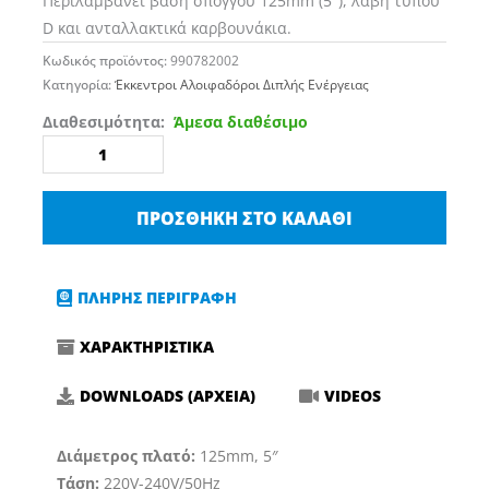
Περιλαμβάνει βάση σπόγγου 125mm (5″), λαβή τύπου
D και ανταλλακτικά καρβουνάκια.
Κωδικός προϊόντος:
990782002
Κατηγορία:
Έκκεντροι Αλοιφαδόροι Διπλής Ενέργειας
ΑΛΟΙΦΑΔΟΡΟΣ
Διαθεσιμότητα:
Άμεσα διαθέσιμο
DETAILING
MASTER
ΕΚΚΕΝΤΡΟΣ
ΠΡΟΣΘΉΚΗ ΣΤΟ ΚΑΛΆΘΙ
DA508S
(Φ125-
EKK.8mm)
ΠΛΗΡΗΣ ΠΕΡΙΓΡΑΦΗ
ποσότητα
ΧΑΡΑΚΤΗΡΙΣΤΙΚΑ
DOWNLOADS (ΑΡΧΕΙΑ)
VIDEOS
Διάμετρος πλατό:
125mm, 5″
Τάση:
220V-240V/50Hz