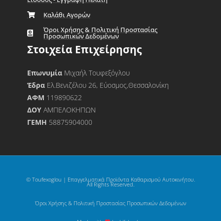
Καλάθι Αγορών
Όροι Χρήσης & Πολιτική Προστασίας
Προσωπικών Δεδομένων
Στοιχεία Επιχείρησης
Επωνυμία
Μιχαήλ Τουφεξόγλου
Έδρα
Ελ.Βενιζέλου 26, Εύοσμος,Θεσσαλονίκη
ΑΦΜ
119890622
ΔΟΥ
ΑΜΠΕΛΟΚΗΠΩΝ
ΓΕΜΗ
58875904000
© Toufexoglou | Επαγγελματικά Προϊόντα Καθαρισμού Αυτοκινήτου.
All Rights Reserved.
Όροι Χρήσης & Πολιτική Προστασίας Προσωπικών Δεδομένων