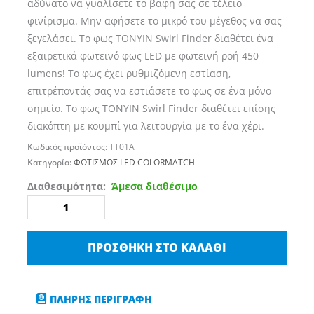
αδύνατο να γυαλίσετε το βαφή σας σε τέλειο
φινίρισμα. Μην αφήσετε το μικρό του μέγεθος να σας
ξεγελάσει. Το φως TONYIN Swirl Finder διαθέτει ένα
εξαιρετικά φωτεινό φως LED με φωτεινή ροή 450
lumens! Το φως έχει ρυθμιζόμενη εστίαση,
επιτρέποντάς σας να εστιάσετε το φως σε ένα μόνο
σημείο. Το φως TONYIN Swirl Finder διαθέτει επίσης
διακόπτη με κουμπί για λειτουργία με το ένα χέρι.
Κωδικός προϊόντος:
TT01A
Κατηγορία:
ΦΩΤΙΣΜΟΣ LED COLORMATCH
Tonyin
Διαθεσιμότητα:
Άμεσα διαθέσιμο
Detailing
Swirl
Finder
ΠΡΟΣΘΉΚΗ ΣΤΟ ΚΑΛΆΘΙ
(Φακός
Λεπτομερειών)
ποσότητα
ΠΛΗΡΗΣ ΠΕΡΙΓΡΑΦΗ