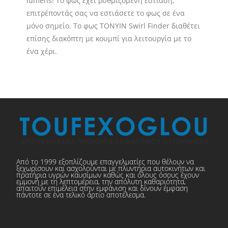
lumens! Το φως έχει ρυθμιζόμενη εστίαση,
επιτρέποντάς σας να εστιάσετε το φως σε ένα
μόνο σημείο. Το φως TONYIN Swirl Finder διαθέτει
επίσης διακόπτη με κουμπί για λειτουργία με το
ένα χέρι.
Από το 1999 εξοπλίζουμε επαγγελματίες που θέλουν να
ξεχωρίσουν και ασχολούνται με πλυντήρια αυτοκινήτων και
πρατήρια υγρών καυσίμων καθώς και όλους όσους έχουν
εμμονή με τη λεπτομέρεια, την απόλυτη καθαριότητα,
απαιτούν επιμέλεια στην εμφάνιση και δίνουν έμφαση
πάντοτε σε ένα τελικό άρτιο αποτέλεσμα.