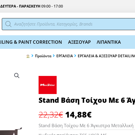
Σ
ΔΕΥΤΕΡΑ - ΠΑΡΑΣΚΕΥΗ
09:00 - 17:00
Αναζήτηση
προϊόντων
ILING & PAINT CORRECTION
ΑΞΕΣΟΥΑΡ
ΛΙΠΑΝΤΙΚΑ
Προϊόντα
EΡΓΑΛΕΙΑ
ΕΡΓΑΛΕΙΑ & ΑΞΕΣΟΥΑΡ DETAILI
Stand Βάση Τοίχου Με 6 Ά
Original
Η
22,32
€
14,88
€
price
τρέχουσα
was:
τιμή
Stand Βάση Τοίχου Με 6 Άγκιστρα Μεταλλική