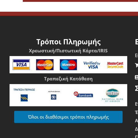
υν να ξεχωρίσουν και ασχολούνται με πλυντήρια αυτοκινήτων κα
 καθαριότητα, απαιτούν επιμέλεια στην εμφάνιση και δίνουν έμ
Τρόποι Πληρωμής
Χρεωστική/Πιστωτική Κάρτα/IRIS
Ε
Τραπεζική Κατάθεση
Ε
Όλοι οι διαθέσιμοι τρόποι πληρωμής
Δ
Γ