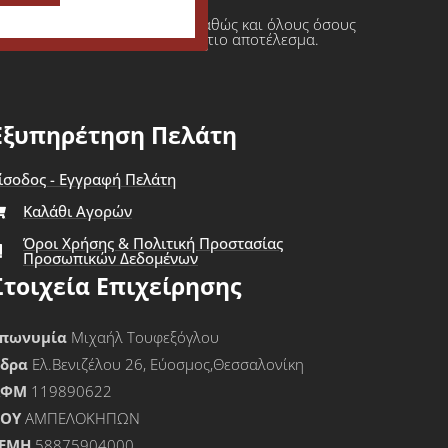
ι πρατήρια υγρών καυσίμων καθώς και όλους όσους
φαση πάντοτε σε ένα τελικό άρτιο αποτέλεσμα.
Εξυπηρέτηση Πελάτη
ίσοδος - Εγγραφή Πελάτη
Καλάθι Αγορών
Όροι Χρήσης & Πολιτική Προστασίας
Προσωπικών Δεδομένων
Στοιχεία Επιχείρησης
πωνυμία
Μιχαήλ Τουφεξόγλου
Έδρα
Ελ.Βενιζέλου 26, Εύοσμος,Θεσσαλονίκη
ΑΦΜ
119890622
ΟΥ
ΑΜΠΕΛΟΚΗΠΩΝ
ΕΜΗ
58875904000