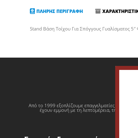
ΠΛΗΡΗΣ ΠΕΡΙΓΡΑΦΗ
ΧΑΡΑΚΤΗΡΙΣΤΙ
Stand Βάση Τοίχου Για Σπόγγους Γυαλίσματος 5″
Από το 1999 εξοπλίζουμε επαγγελματίες που θέλο
έχουν εμμονή με τη λεπτομέρεια, την απόλυτη