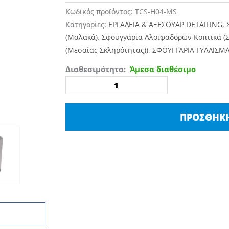
37,20€.
είναι:
Κωδικός προϊόντος:
TCS-H04-MS
17,36€.
Κατηγορίες:
ΕΡΓΑΛΕΙΑ & ΑΞΕΣΟΥΑΡ DETAILING
,
(Μαλακά)
,
Σφουγγάρια Αλοιφαδόρων Κοπτικά (
(Μεσαίας Σκληρότητας))
,
ΣΦΟΥΓΓΑΡΙΑ ΓΥΑΛΙΣΜ
Stand
Διαθεσιμότητα:
Άμεσα διαθέσιμο
Βάση
Τοίχου
Για
ΠΡΟΣΘΉΚΗ
Σπόγγους
Γυαλίσματος
5"
Φ125
Μεταλλική
Maxshine
ποσότητα