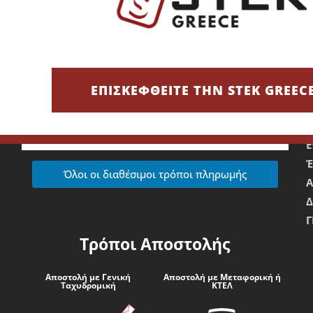
Τρόποι Πληρωμής
Χρεωστική/Πιστωτική Κάρτα/IRIS
Ε
Τραπεζική Κατάθεση
ΕΠΙΣΚΕΦΘΕΙΤΕ ΤΗΝ STEK GREEC
Ε
Όλοι οι διαθέσιμοι τρόποι πληρωμής
Δ
Γ
Τρόποι Αποστολής
Αποστολή με Γενική
Αποστολή με Μεταφορική ή
Ταχυδρομική
ΚΤΕΛ