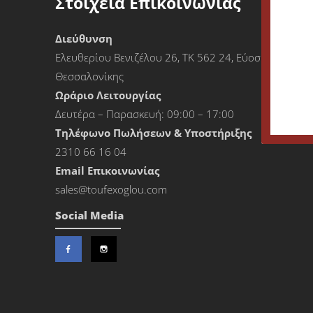
Στοιχεία Επικοινωνίας
Διεύθυνση
Ελευθερίου Βενιζέλου 26, ΤΚ 562 24, Εύοσμος
Θεσσαλονίκης
Ωράριο Λειτουργίας
Δευτέρα – Παρασκευή: 09:00 – 17:00
Τηλέφωνο Πωλήσεων & Υποστήριξης
2310 66 16 04
Εmail Επικοινωνίας
sales@toufexoglou.com
Social Media