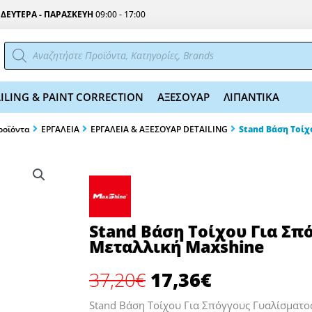
Σ
ΔΕΥΤΕΡΑ - ΠΑΡΑΣΚΕΥΗ
09:00 - 17:00
Αναζήτηση
προϊόντων
ILING & PAINT CORRECTION
ΑΞΕΣΟΥΑΡ
ΛΙΠΑΝΤΙΚΑ
ροϊόντα
EΡΓΑΛΕΙΑ
ΕΡΓΑΛΕΙΑ & ΑΞΕΣΟΥΑΡ DETAILING
Stand Βάση Τοίχ
Stand Βάση Τοίχου Για Σπ
Μεταλλική Maxshine
Original
Η
37,20
€
17,36
€
price
τρέχουσα
was:
τιμή
Stand Βάση Τοίχου Για Σπόγγους Γυαλίσματο