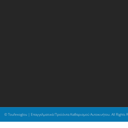
© Toufexoglou | Επαγγελματικά Προϊόντα Καθαρισμού Αυτοκινήτου. All Rights 