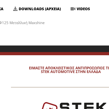
ΚΑ
DOWNLOADS (ΑΡΧΕΙΑ)
VIDEOS
 Φ125 Μεταλλική Maxshine
ΕΙΜΑΣΤΕ ΑΠΟΚΛΕΙΣΤΙΚΟΣ ΑΝΤΙΠΡΟΣΩΠΟΣ Τ
STEK AUTOMOTIVE ΣΤΗΝ ΕΛΛΑΔΑ
υν να ξεχωρίσουν και ασχολούνται με πλυντήρια αυτοκινήτων κα
 καθαριότητα, απαιτούν επιμέλεια στην εμφάνιση και δίνουν έμ