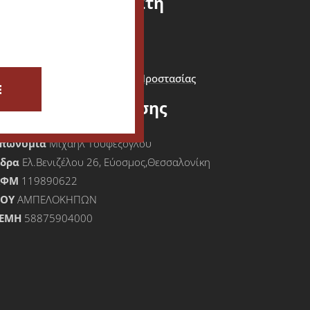
Εξυπηρέτηση Πελάτη
ίσοδος - Εγγραφή Πελάτη
Καλάθι Αγορών
Όροι Χρήσης & Πολιτική Προστασίας
E
Προσωπικών Δεδομένων
Στοιχεία Επιχείρησης
πωνυμία
Μιχαήλ Τουφεξόγλου
Έδρα
Ελ.Βενιζέλου 26, Εύοσμος,Θεσσαλονίκη
ΑΦΜ
119890622
ΟΥ
ΑΜΠΕΛΟΚΗΠΩΝ
ΕΜΗ
58875904000