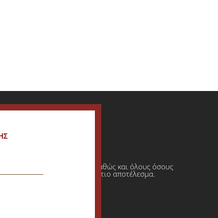
ΗΣ
ι πρατήρια υγρών καυσίμων καθώς και όλους όσους
φαση πάντοτε σε ένα τελικό άρτιο αποτέλεσμα.