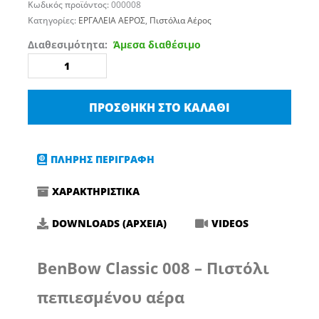
Κωδικός προϊόντος:
000008
Κατηγορίες:
ΕΡΓΑΛΕΙΑ ΑΕΡΟΣ
,
Πιστόλια Αέρος
BenBow
Διαθεσιμότητα:
Άμεσα διαθέσιμο
008
Classic
-
ΠΡΟΣΘΉΚΗ ΣΤΟ ΚΑΛΆΘΙ
Πιστόλι
Φυσήματος
Tornado
ΠΛΗΡΗΣ ΠΕΡΙΓΡΑΦΗ
ποσότητα
ΧΑΡΑΚΤΗΡΙΣΤΙΚΑ
DOWNLOADS (ΑΡΧΕΙΑ)
VIDEOS
BenBow Classic 008 – Πιστόλι
πεπιεσμένου αέρα