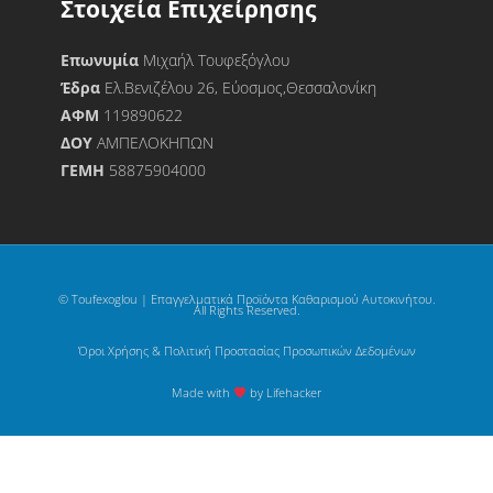
Στοιχεία Επιχείρησης
Επωνυμία
Μιχαήλ Τουφεξόγλου
Έδρα
Ελ.Βενιζέλου 26, Εύοσμος,Θεσσαλονίκη
ΑΦΜ
119890622
ΔΟΥ
ΑΜΠΕΛΟΚΗΠΩΝ
ΓΕΜΗ
58875904000
© Toufexoglou | Επαγγελματικά Προϊόντα Καθαρισμού Αυτοκινήτου.
All Rights Reserved.
Όροι Χρήσης & Πολιτική Προστασίας Προσωπικών Δεδομένων
Made with
by Lifehacker