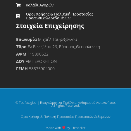
Καλάθι Αγορών
Όροι Χρήσης & Πολιτική Προστασίας
Προσωπικών Δεδομένων
Στοιχεία Επιχείρησης
Επωνυμία
Μιχαήλ Τουφεξόγλου
Έδρα
Ελ.Βενιζέλου 26, Εύοσμος,Θεσσαλονίκη
ΑΦΜ
119890622
ΔΟΥ
ΑΜΠΕΛΟΚΗΠΩΝ
ΓΕΜΗ
58875904000
© Toufexoglou | Επαγγελματικά Προϊόντα Καθαρισμού Αυτοκινήτου.
All Rights Reserved.
Όροι Χρήσης & Πολιτική Προστασίας Προσωπικών Δεδομένων
Made with
by Lifehacker