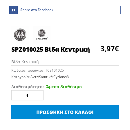
Share στο Facebook
3,97
€
SPZ010025 Βίδα Κεντρική
Βίδα Κεντρική
Κωδικός προϊόντος:
TCS101025
Κατηγορία:
Ανταλλακτικά Cyclone®
SPZ010025
Διαθεσιμότητα:
Άμεσα διαθέσιμο
Βίδα
Κεντρική
ποσότητα
ΠΡΟΣΘΉΚΗ ΣΤΟ ΚΑΛΆΘΙ