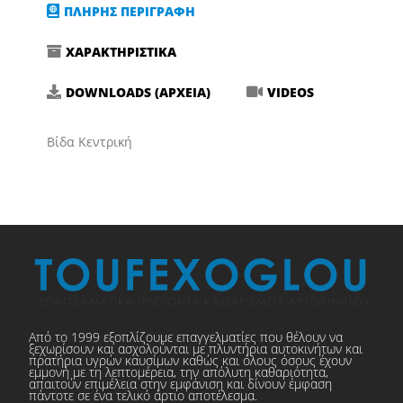
ΠΛΗΡΗΣ ΠΕΡΙΓΡΑΦΗ
ΧΑΡΑΚΤΗΡΙΣΤΙΚΑ
DOWNLOADS (ΑΡΧΕΙΑ)
VIDEOS
Βίδα Κεντρική
Από το 1999 εξοπλίζουμε επαγγελματίες που θέλουν να
ξεχωρίσουν και ασχολούνται με πλυντήρια αυτοκινήτων και
πρατήρια υγρών καυσίμων καθώς και όλους όσους έχουν
εμμονή με τη λεπτομέρεια, την απόλυτη καθαριότητα,
απαιτούν επιμέλεια στην εμφάνιση και δίνουν έμφαση
πάντοτε σε ένα τελικό άρτιο αποτέλεσμα.