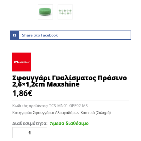
Share στο Facebook
Σφουγγάρι Γυαλίσματος Πράσινο
2,6×1,2cm Maxshine
1,86
€
Κωδικός προϊόντος:
TCS-MN01-GPP02-MS
Κατηγορία:
Σφουγγάρια Αλοιφαδόρων Κοπτικά (Σκληρά)
Σφουγγάρι
Διαθεσιμότητα:
Άμεσα διαθέσιμο
Γυαλίσματος
Πράσινο