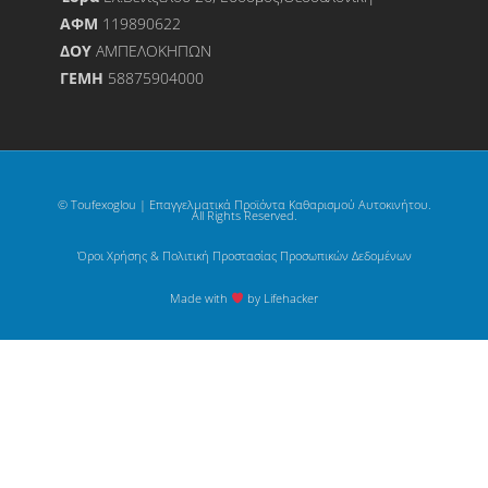
ΑΦΜ
119890622
ΔΟΥ
ΑΜΠΕΛΟΚΗΠΩΝ
ΓΕΜΗ
58875904000
© Toufexoglou | Επαγγελματικά Προϊόντα Καθαρισμού Αυτοκινήτου.
All Rights Reserved.
Όροι Χρήσης & Πολιτική Προστασίας Προσωπικών Δεδομένων
Made with
by Lifehacker