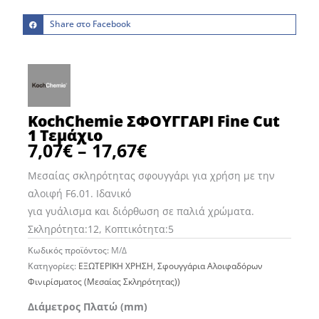
Share στο Facebook
KochChemie ΣΦΟΥΓΓΑΡΙ Fine Cut
1 Τεμάχιο
7,07
€
–
17,67
€
Price
range:
Μεσαίας σκληρότητας σφουγγάρι για χρήση με την
7,07€
αλοιφή F6.01. Ιδανικό
through
για γυάλισμα και διόρθωση σε παλιά χρώματα.
17,67€
Σκληρότητα:12, Κοπτικότητα:5
Κωδικός προϊόντος:
Μ/Δ
Κατηγορίες:
ΕΞΩΤΕΡΙΚΗ ΧΡΗΣΗ
,
Σφουγγάρια Αλοιφαδόρων
Φινιρίσματος (Μεσαίας Σκληρότητας))
KochChemie
Διάμετρος Πλατώ (mm)