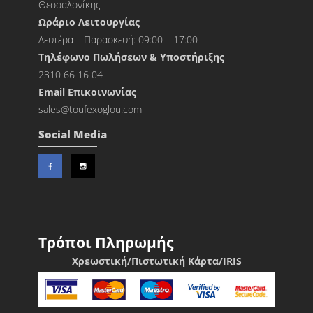
Θεσσαλονίκης
Ωράριο Λειτουργίας
Δευτέρα – Παρασκευή: 09:00 – 17:00
Τηλέφωνο Πωλήσεων & Υποστήριξης
2310 66 16 04
Εmail Επικοινωνίας
sales@toufexoglou.com
Social Media
Τρόποι Πληρωμής
Χρεωστική/Πιστωτική Κάρτα/IRIS