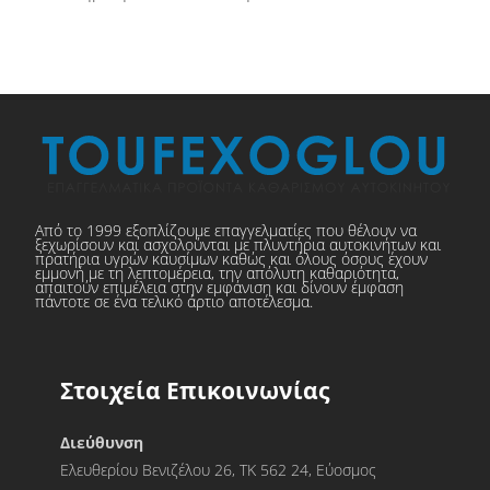
Από το 1999 εξοπλίζουμε επαγγελματίες που θέλουν να
ξεχωρίσουν και ασχολούνται με πλυντήρια αυτοκινήτων και
πρατήρια υγρών καυσίμων καθώς και όλους όσους έχουν
εμμονή με τη λεπτομέρεια, την απόλυτη καθαριότητα,
απαιτούν επιμέλεια στην εμφάνιση και δίνουν έμφαση
πάντοτε σε ένα τελικό άρτιο αποτέλεσμα.
Στοιχεία Επικοινωνίας
Διεύθυνση
Ελευθερίου Βενιζέλου 26, ΤΚ 562 24, Εύοσμος