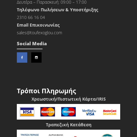
Δευτέρα – Παρασκευή: 09:00 – 17:00
Τηλέφωνο Πωλήσεων & Υποστήριξης
2310 66 16 04
Εmail Επικοινωνίας
sales@toufexoglou.com
Social Media
Τρόποι Πληρωμής
Χρεωστική/Πιστωτική Κάρτα/IRIS
Τραπεζική Κατάθεση