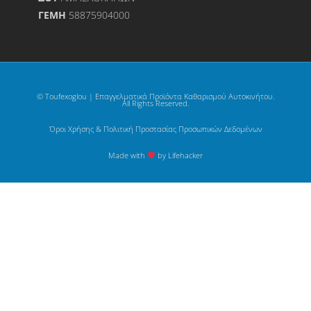
ΓΕΜΗ
58875904000
© Toufexoglou | Επαγγελματικά Προϊόντα Καθαρισμού Αυτοκινήτου.
All Rights Reserved.
Όροι Χρήσης & Πολιτική Προστασίας Προσωπικών Δεδομένων
Made with
by Lifehacker