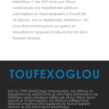
πασσάλων 1″ και 3/4″ είναι μια τέλεια
εναλλακτική στα παραδοσιακά μάλλινα
μαξιλαράκια σε περιστροφικούς ή Forced DA
στιλβωτές, ενώ οι παραλλαγές πασσάλων 1/4″
είναι βελτιστοποιημένες για χρήση σε
οποιοδήποτε τροχιακό στιλβωτή (Forced DA ή
Random Orbital).
Από το 1999 εξοπλίζουμε επαγγελματίες που θέλουν να
ξεχωρίσουν και ασχολούνται με πλυντήρια αυτοκινήτων και
πρατήρια υγρών καυσίμων καθώς και όλους όσους έχουν
εμμονή με τη λεπτομέρεια, την απόλυτη καθαριότητα,
απαιτούν επιμέλεια στην εμφάνιση και δίνουν έμφαση
πάντοτε σε ένα τελικό άρτιο αποτέλεσμα.