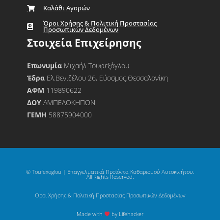
Καλάθι Αγορών
Όροι Χρήσης & Πολιτική Προστασίας
Προσωπικών Δεδομένων
Στοιχεία Επιχείρησης
Επωνυμία
Μιχαήλ Τουφεξόγλου
Έδρα
Ελ.Βενιζέλου 26, Εύοσμος,Θεσσαλονίκη
ΑΦΜ
119890622
ΔΟΥ
ΑΜΠΕΛΟΚΗΠΩΝ
ΓΕΜΗ
58875904000
© Toufexoglou | Επαγγελματικά Προϊόντα Καθαρισμού Αυτοκινήτου.
All Rights Reserved.
Όροι Χρήσης & Πολιτική Προστασίας Προσωπικών Δεδομένων
Made with
by Lifehacker