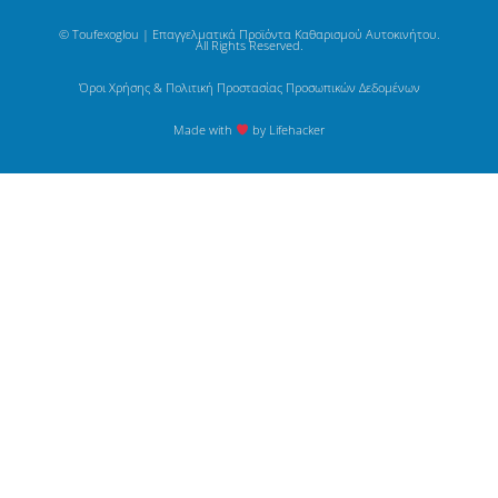
© Toufexoglou | Επαγγελματικά Προϊόντα Καθαρισμού Αυτοκινήτου.
All Rights Reserved.
Όροι Χρήσης & Πολιτική Προστασίας Προσωπικών Δεδομένων
Made with
by Lifehacker