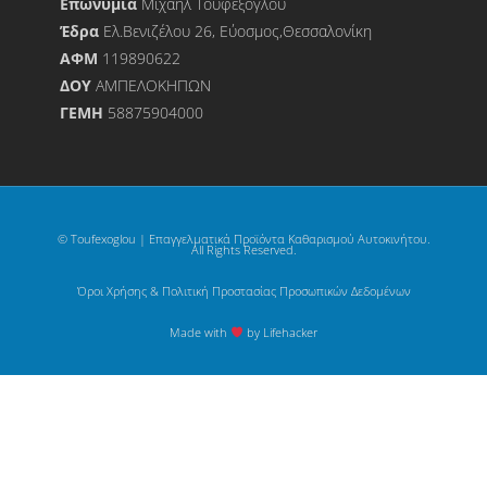
Επωνυμία
Μιχαήλ Τουφεξόγλου
Έδρα
Ελ.Βενιζέλου 26, Εύοσμος,Θεσσαλονίκη
ΑΦΜ
119890622
ΔΟΥ
ΑΜΠΕΛΟΚΗΠΩΝ
ΓΕΜΗ
58875904000
© Toufexoglou | Επαγγελματικά Προϊόντα Καθαρισμού Αυτοκινήτου.
All Rights Reserved.
Όροι Χρήσης & Πολιτική Προστασίας Προσωπικών Δεδομένων
Made with
by Lifehacker