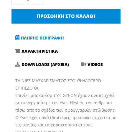
MaskingTape
6mm
ΠΡΟΣΘΉΚΗ ΣΤΟ ΚΑΛΆΘΙ
x
18m
20-
ΠΛΗΡΗΣ ΠΕΡΙΓΡΑΦΗ
pack
ποσότητα
ΧΑΡΑΚΤΗΡΙΣΤΙΚΑ
DOWNLOADS (ΑΡΧΕΙΑ)
VIDEOS
ΤΑΙΝΙΕΣ ΜΑΣΚΑΡΙΣΜΑΤΟΣ ΣΤΟ ΥΨΗΛΟΤΕΡΟ
ΕΠΙΠΕΔΟ Οι
ταινίες μασκαρίσματος GYEON έχουν αναπτυχθεί
σε συνεργασία με τον Yves Heylen, τον άνθρωπο
πίσω από τα σχέδια των σφουγγαριών στίλβωσης.
Ο Yves έχει πολύ ιδιαίτερες προσδοκίες σχετικά με
τις ταινίες και τα χαρακτηριστικά τους.