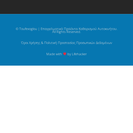
© Toufexoglou | Επαγγελματικά Προϊόντα Καθαρισμού Αυτοκινήτου.
All Rights Reserved.
Όροι Χρήσης & Πολιτική Προστασίας Προσωπικών Δεδομένων
Made with
by Lifehacker