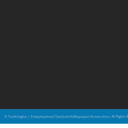
© Toufexoglou | Επαγγελματικά Προϊόντα Καθαρισμού Αυτοκινήτου. All Rights 