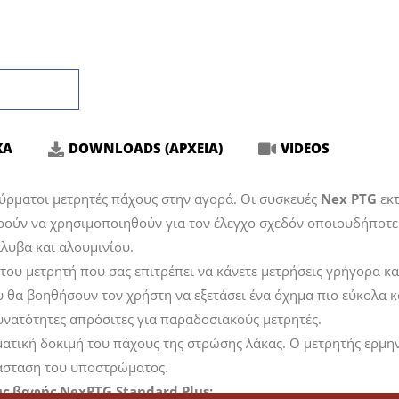
ΚΑ
DOWNLOADS (ΑΡΧΕΙΑ)
VIDEOS
σύρματοι μετρητές πάχους στην αγορά. Οι συσκευές
Nex PTG
εκτ
ορούν να χρησιμοποιηθούν για τον έλεγχο σχεδόν οποιουδήποτ
άλυβα και αλουμινίου.
 του μετρητή που σας επιτρέπει να κάνετε μετρήσεις γρήγορα και
υ θα βοηθήσουν τον χρήστη να εξετάσει ένα όχημα πιο εύκολα κ
υνατότητες απρόσιτες για παραδοσιακούς μετρητές.
ματική δοκιμή του πάχους της στρώσης λάκας. Ο μετρητής ερμη
τάσταση του υποστρώματος.
υς βαφής NexPTG Standard Plus;