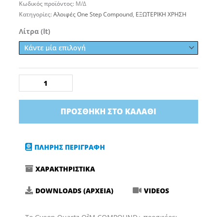
Κωδικός προϊόντος:
Μ/Δ
Κατηγορίες:
Αλοιφές One Step Compound
,
ΕΞΩΤΕΡΙΚΗ ΧΡΗΣΗ
Gyeon
Λίτρα (lt)
Q2M
Compound+
Redefined
(Κοπτική
Αλοιφή)
ποσότητα
ΠΡΟΣΘΉΚΗ ΣΤΟ ΚΑΛΆΘΙ
ΠΛΗΡΗΣ ΠΕΡΙΓΡΑΦΗ
ΧΑΡΑΚΤΗΡΙΣΤΙΚΑ
DOWNLOADS (ΑΡΧΕΙΑ)
VIDEOS