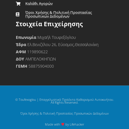
Καλάθι Αγορών
Όροι Χρήσης & Πολιτική Προστασίας
Προσωπικών Δεδομένων
Στοιχεία Επιχείρησης
Επωνυμία
Μιχαήλ Τουφεξόγλου
Έδρα
Ελ.Βενιζέλου 26, Εύοσμος,Θεσσαλονίκη
ΑΦΜ
119890622
ΔΟΥ
ΑΜΠΕΛΟΚΗΠΩΝ
ΓΕΜΗ
58875904000
© Toufexoglou | Επαγγελματικά Προϊόντα Καθαρισμού Αυτοκινήτου.
All Rights Reserved.
Όροι Χρήσης & Πολιτική Προστασίας Προσωπικών Δεδομένων
Made with
by Lifehacker