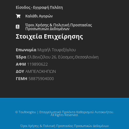
Είσοδος - Εγγραφή Πελάτη
Καλάθι Αγορών
Όροι Χρήσης & Πολιτική Προστασίας
Προσωπικών Δεδομένων
Στοιχεία Επιχείρησης
Επωνυμία
Μιχαήλ Τουφεξόγλου
Έδρα
Ελ.Βενιζέλου 26, Εύοσμος,Θεσσαλονίκη
ΑΦΜ
119890622
ΔΟΥ
ΑΜΠΕΛΟΚΗΠΩΝ
ΓΕΜΗ
58875904000
© Toufexoglou | Επαγγελματικά Προϊόντα Καθαρισμού Αυτοκινήτου.
All Rights Reserved.
Όροι Χρήσης & Πολιτική Προστασίας Προσωπικών Δεδομένων