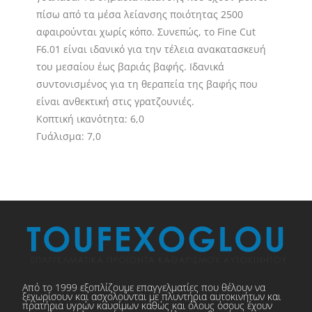
πίσω από τα μέσα λείανσης ποιότητας 2500
αφαιρούνται χωρίς κόπο. Συνεπώς, το Fine Cut
F6.01 είναι ιδανικό για την τέλεια ανακατασκευή
του μεσαίου έως βαριάς βαφής. Ιδανικά
συντονισμένος για τη θεραπεία της βαφής που
είναι ανθεκτική στις γρατζουνιές.
Κοπτική ικανότητα: 6,0
Γυάλισμα: 7,0
Από το 1999 εξοπλίζουμε επαγγελματίες που θέλουν να
ξεχωρίσουν και ασχολούνται με πλυντήρια αυτοκινήτων και
πρατήρια υγρών καυσίμων καθώς και όλους όσους έχουν