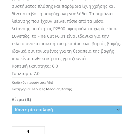
συστήματος πλύσης και παρόμοια ίχνη χρήσης και
δίνει στο βαφή μακρόχρονη γυαλάδα. Τα σημάδια
λείανσης που έχουν μείνει πίσω από τα μέσα
λείανσης ποιότητας P2500 αφαιρούνται χωρίς κόπο.
Συνεπώς, το Fine Cut F6.01 είναι ιδανικό για την
τέλεια ανακατασκευή του μεσαίου έως βαριάς βαφής.
Ιδανικά συντονισμένος για τη θεραπεία της βαφής
που είναι ανθεκτική στις γρατζουνιές.
Κοπτική ικανότητα: 6,0
Γυάλισμα: 7,0
Κωδικός προϊόντος:
Μ/Δ
Κατηγορία:
Αλοιφές Μεσαίας Κοπής
KochChemie
Λίτρα (lt)
Fine
Cut
F6.01
Αλοιφή