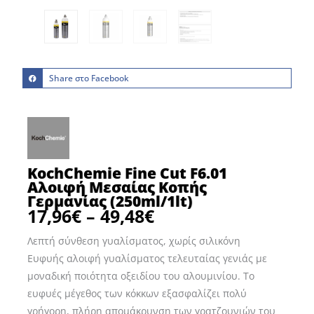
Share στο Facebook
KochChemie Fine Cut F6.01
Αλοιφή Μεσαίας Κοπής
Γερμανίας (250ml/1lt)
17,96
€
–
49,48
€
Price
range:
Λεπτή σύνθεση γυαλίσματος, χωρίς σιλικόνη
17,96€
Ευφυής αλοιφή γυαλίσματος τελευταίας γενιάς με
through
μοναδική ποιότητα οξειδίου του αλουμινίου. Το
49,48€
ευφυές μέγεθος των κόκκων εξασφαλίζει πολύ
γρήγορη, πλήρη απομάκρυνση των γρατζουνιών του