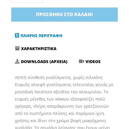
Μεσαίας
Κοπής
ΠΡΟΣΘΉΚΗ ΣΤΟ ΚΑΛΆΘΙ
Γερμανίας
(250ml/1lt)
ποσότητα
ΠΛΗΡΗΣ ΠΕΡΙΓΡΑΦΗ
ΧΑΡΑΚΤΗΡΙΣΤΙΚΑ
DOWNLOADS (ΑΡΧΕΙΑ)
VIDEOS
Λεπτή σύνθεση γυαλίσματος, χωρίς σιλικόνη
Ευφυής αλοιφή γυαλίσματος τελευταίας γενιάς με
μοναδική ποιότητα οξειδίου του αλουμινίου. Το
ευφυές μέγεθος των κόκκων εξασφαλίζει πολύ
γρήγορη, πλήρη απομάκρυνση των γρατζουνιών
από τα συστήματα πλύσης και παρόμοια ίχνη
χρήσης και δίνει στο χρώμα βαφή μακρόχρονη
γυαλάδα. Τα σημάδια λείανσης που έχουν μείνει