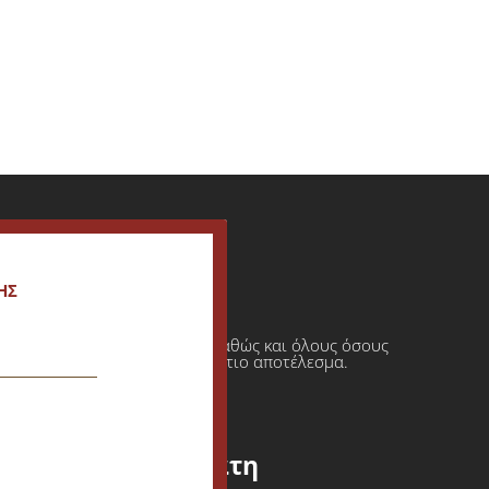
ΗΣ
ι πρατήρια υγρών καυσίμων καθώς και όλους όσους
φαση πάντοτε σε ένα τελικό άρτιο αποτέλεσμα.
Εξυπηρέτηση Πελάτη