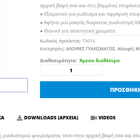
αρχική βαφή όσο και στις βαμμένες επιφάνει
● Εξαιρετικό για γυάλισμα και σφράγιση επι
● Αφήνει μια μακράς διαρκείας γυαλιστερή λ
● Ιδανικό για απαιτητικά χρώματα
Κωδικός προϊόντος:
TX016
Κατηγορίες:
ΑΛΟΙΦΕΣ ΓΥΑΛΙΣΜΑΤΟΣ
,
Αλοιφές Μ
Hi
Διαθεσιμότητα:
Άμεσα διαθέσιμο
Force
Medium
Cut
ΠΡΟΣΘΉΚΗ
Compound
TX-
016
ΚΑ
DOWNLOADS (ΑΡΧΕΙΑ)
VIDEOS
(Μεσαία
Αλοιφή
ς γυαλιστερού φινιρίσματος τόσο στην αρχική βαφή όσο και στι
Γυαλίσματος)