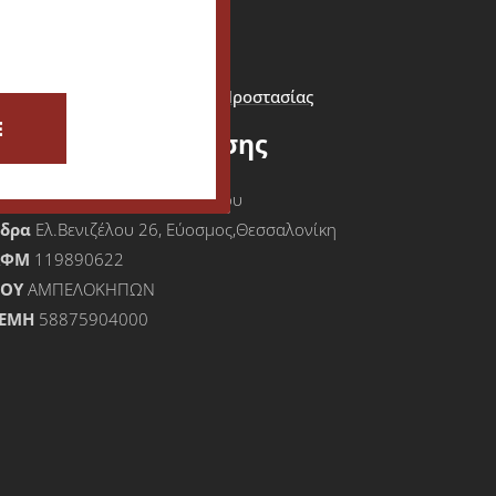
ίσοδος - Εγγραφή Πελάτη
Καλάθι Αγορών
Όροι Χρήσης & Πολιτική Προστασίας
Προσωπικών Δεδομένων
E
Στοιχεία Επιχείρησης
πωνυμία
Μιχαήλ Τουφεξόγλου
Έδρα
Ελ.Βενιζέλου 26, Εύοσμος,Θεσσαλονίκη
ΑΦΜ
119890622
ΟΥ
ΑΜΠΕΛΟΚΗΠΩΝ
ΕΜΗ
58875904000