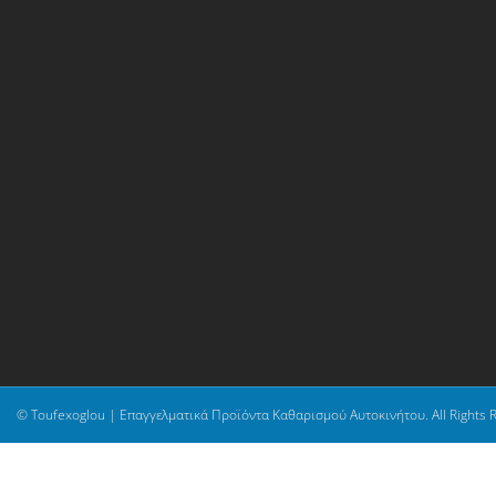
© Toufexoglou | Επαγγελματικά Προϊόντα Καθαρισμού Αυτοκινήτου. All Rights 