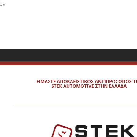
ιών
1lt
ποσότητα
ΕΙΜΑΣΤΕ ΑΠΟΚΛΕΙΣΤΙΚΟΣ ΑΝΤΙΠΡΟΣΩΠΟΣ Τ
STEK AUTOMOTIVE ΣΤΗΝ ΕΛΛΑΔΑ
υν να ξεχωρίσουν και ασχολούνται με πλυντήρια αυτοκινήτων κα
 καθαριότητα, απαιτούν επιμέλεια στην εμφάνιση και δίνουν έμ
Τρόποι Πληρωμής