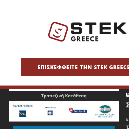
υν να ξεχωρίσουν και ασχολούνται με πλυντήρια αυτοκινήτων κα
 καθαριότητα, απαιτούν επιμέλεια στην εμφάνιση και δίνουν έμ
Τρόποι Πληρωμής
ΕΠΙΣΚΕΦΘΕΙΤΕ ΤΗΝ STEK GREEC
Χρεωστική/Πιστωτική Κάρτα/IRIS
Ε
Τραπεζική Κατάθεση
Ε