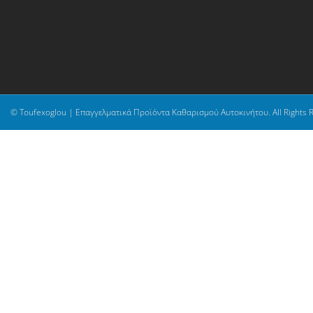
© Toufexoglou | Επαγγελματικά Προϊόντα Καθαρισμού Αυτοκινήτου. All Rights 