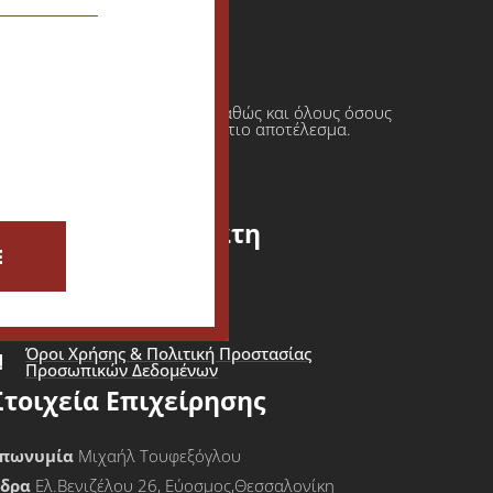
ι πρατήρια υγρών καυσίμων καθώς και όλους όσους
φαση πάντοτε σε ένα τελικό άρτιο αποτέλεσμα.
Εξυπηρέτηση Πελάτη
E
ίσοδος - Εγγραφή Πελάτη
Καλάθι Αγορών
Όροι Χρήσης & Πολιτική Προστασίας
Προσωπικών Δεδομένων
Στοιχεία Επιχείρησης
πωνυμία
Μιχαήλ Τουφεξόγλου
Έδρα
Ελ.Βενιζέλου 26, Εύοσμος,Θεσσαλονίκη