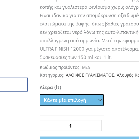
through
34,10€
κοπής και γυαλιστερό φινίρισμα χωρίς ολόγ
Είναι ιδανικό για την απομάκρυνση οξειδωμ
ελαττώματα της βαφής, όπως βαθιές γρατσουν
Δεν χρειάζεται νερό λόγω της αυτο-λιπαντικής
απαλλαγμένη από αμμωνία. Μετά την εφαρμογ
ULTRA FINISH 12000 για μέγιστο αποτέλεσμα.
Συσκευασίες των 150 ml και 1 lt.
Κωδικός προϊόντος:
Μ/Δ
Κατηγορίες:
ΑΛΟΙΦΕΣ ΓΥΑΛΙΣΜΑΤΟΣ
,
Αλοιφές Κ
CARTEC
Λίτρα (lt)
COMPOUND
5000
Κοπτική
Αλοιφή
ποσότητα