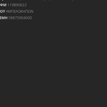
ΑΦΜ
119890622
ΟΥ
ΑΜΠΕΛΟΚΗΠΩΝ
ΕΜΗ
58875904000