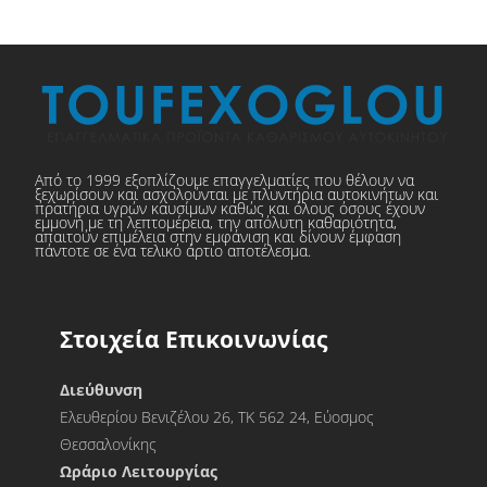
Από το 1999 εξοπλίζουμε επαγγελματίες που θέλουν να
ξεχωρίσουν και ασχολούνται με πλυντήρια αυτοκινήτων και
πρατήρια υγρών καυσίμων καθώς και όλους όσους έχουν
εμμονή με τη λεπτομέρεια, την απόλυτη καθαριότητα,
απαιτούν επιμέλεια στην εμφάνιση και δίνουν έμφαση
πάντοτε σε ένα τελικό άρτιο αποτέλεσμα.
Στοιχεία Επικοινωνίας
Διεύθυνση
Ελευθερίου Βενιζέλου 26, ΤΚ 562 24, Εύοσμος
Θεσσαλονίκης
Ωράριο Λειτουργίας