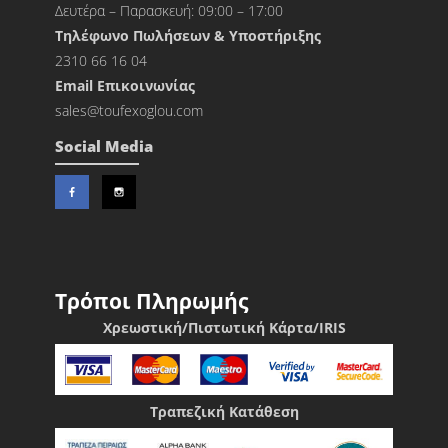
Δευτέρα – Παρασκευή: 09:00 – 17:00
Τηλέφωνο Πωλήσεων & Υποστήριξης
2310 66 16 04
Εmail Επικοινωνίας
sales@toufexoglou.com
Social Media
Τρόποι Πληρωμής
Χρεωστική/Πιστωτική Κάρτα/IRIS
Τραπεζική Κατάθεση