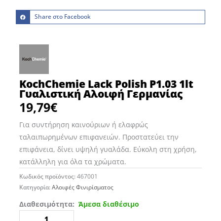
Share στο Facebook
KochChemie Lack Polish P1.03 1lt
Γυαλιστική Αλοιφή Γερμανίας
19,79
€
Για συντήρηση καινούριων ή ελαφρώς
ταλαιπωρημένων επιφανειών. Προστατεύει την
επιφάνεια, δίνει υψηλή γυαλάδα. Εύκολη στη χρήση,
κατάλληλη για όλα τα χρώματα.
Κωδικός προϊόντος:
467001
Κατηγορία:
Αλοιφές Φινιρίσματος
KochChemie
Διαθεσιμότητα:
Άμεσα διαθέσιμο
Lack