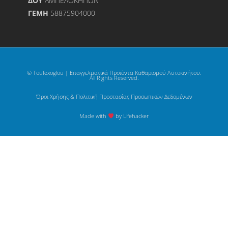
ΔΟΥ
ΑΜΠΕΛΟΚΗΠΩΝ
ΓΕΜΗ
58875904000
© Toufexoglou | Επαγγελματικά Προϊόντα Καθαρισμού Αυτοκινήτου.
All Rights Reserved.
Όροι Χρήσης & Πολιτική Προστασίας Προσωπικών Δεδομένων
Made with
by Lifehacker