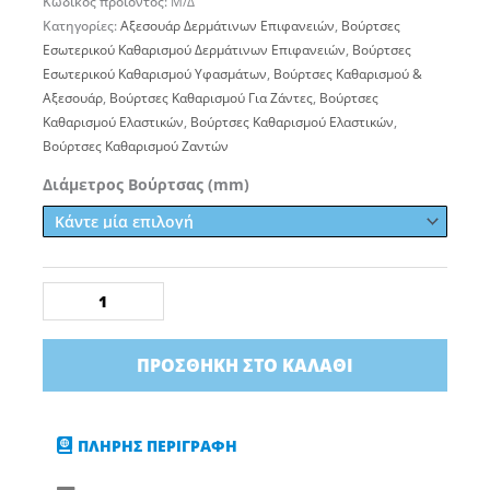
Κωδικός προϊόντος:
Μ/Δ
Κατηγορίες:
Αξεσουάρ Δερμάτινων Επιφανειών
,
Βούρτσες
Εσωτερικού Καθαρισμού Δερμάτινων Επιφανειών
,
Βούρτσες
Εσωτερικού Καθαρισμού Υφασμάτων
,
Βούρτσες Καθαρισμού &
Αξεσουάρ
,
Βούρτσες Καθαρισμού Για Ζάντες
,
Βούρτσες
Καθαρισμού Ελαστικών
,
Βούρτσες Καθαρισμού Ελαστικών
,
Βούρτσες Καθαρισμού Ζαντών
Βούρτσα
Διάμετρος Βούρτσας (mm)
Στρογγυλή
Για
Υφάσματα
Με
Άξονα
Για
ΠΡΟΣΘΉΚΗ ΣΤΟ ΚΑΛΆΘΙ
Δράπανο
Maxshine
ποσότητα
ΠΛΗΡΗΣ ΠΕΡΙΓΡΑΦΗ