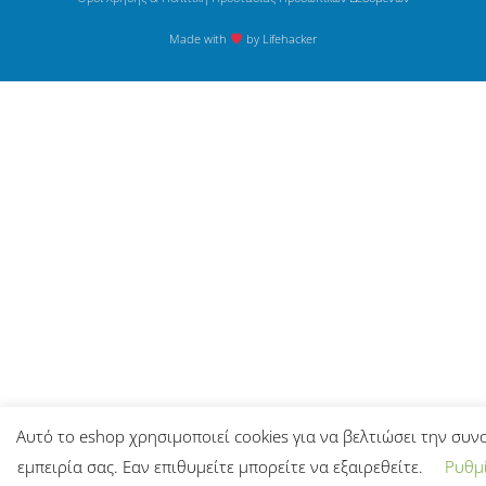
Made with
by Lifehacker
Αυτό το eshop χρησιμοποιεί cookies για να βελτιώσει την συν
εμπειρία σας. Εαν επιθυμείτε μπορείτε να εξαιρεθείτε.
Ρυθμί