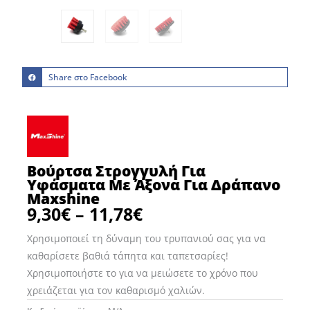
Share στο Facebook
Βούρτσα Στρογγυλή Για
Υφάσματα Με Άξονα Για Δράπανο
Maxshine
9,30
€
–
11,78
€
Price
range:
Χρησιμοποιεί τη δύναμη του τρυπανιού σας για να
9,30€
καθαρίσετε βαθιά τάπητα και ταπετσαρίες!
through
Χρησιμοποιήστε το για να μειώσετε το χρόνο που
11,78€
χρειάζεται για τον καθαρισμό χαλιών.