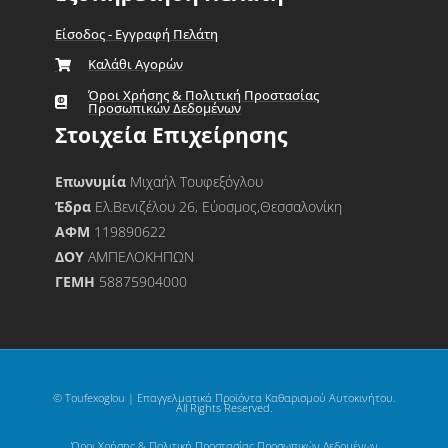
Είσοδος - Εγγραφή Πελάτη
Καλάθι Αγορών
Όροι Χρήσης & Πολιτική Προστασίας
Προσωπικών Δεδομένων
Στοιχεία Επιχείρησης
Επωνυμία
Μιχαήλ Τουφεξόγλου
Έδρα
Ελ.Βενιζέλου 26, Εύοσμος,Θεσσαλονίκη
ΑΦΜ
119890622
ΔΟΥ
ΑΜΠΕΛΟΚΗΠΩΝ
ΓΕΜΗ
58875904000
© Toufexoglou | Επαγγελματικά Προϊόντα Καθαρισμού Αυτοκινήτου.
All Rights Reserved.
Όροι Χρήσης & Πολιτική Προστασίας Προσωπικών Δεδομένων