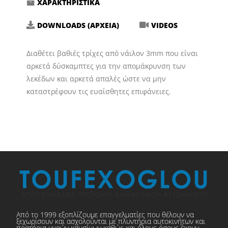
ΧΑΡΑΚΤΗΡΙΣΤΙΚΑ
DOWNLOADS (ΑΡΧΕΙΑ)
VIDEOS
Διαθέτει βαθιές τρίχες από νάιλον 3mm που είναι
αρκετά δύσκαμπτες για την απομάκρυνση των
λεκέδων και αρκετά απαλές ώστε να μην
καταστρέφουν τις ευαίσθητες επιφάνειες.
Από το 1999 εξοπλίζουμε επαγγελματίες που θέλουν να
ξεχωρίσουν και ασχολούνται με πλυντήρια αυτοκινήτων και
πρατήρια υγρών καυσίμων καθώς και όλους όσους έχουν