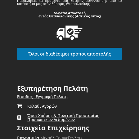
Παραλάβετε τα προϊόντα σας κατόπιν συνεννόησης από το
κατάστημά μας στον Εύοσμο, Θεσσαλονίκης.
Δωρεάν Αποστολή
εντός Θεσσαλονίκης (Αστικός Ιστός)
Όλοι οι διαθέσιμοι τρόποι αποστολής
Εξυπηρέτηση Πελάτη
Είσοδος - Εγγραφή Πελάτη
Καλάθι Αγορών
Όροι Χρήσης & Πολιτική Προστασίας
Προσωπικών Δεδομένων
Στοιχεία Επιχείρησης
Επωνυμία
Μιχαήλ Τουφεξόγλου