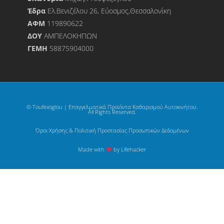
Έδρα
Ελ.Βενιζέλου 26, Εύοσμος,Θεσσαλονίκη
ΑΦΜ
119890622
ΔΟΥ
ΑΜΠΕΛΟΚΗΠΩΝ
ΓΕΜΗ
58875904000
© Toufexoglou | Επαγγελματικά Προϊόντα Καθαρισμού Αυτοκινήτου.
All Rights Reserved.
Όροι Χρήσης & Πολιτική Προστασίας Προσωπικών Δεδομένων
Made with
by Lifehacker