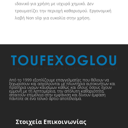
ιδανικό για χρήση με ισχυρά χημικά. Δεν
τραυματίζει την περιοχή καθαρισμού. Εργονομική
λαβή Non slip για ευκολία στην χρήση.
Από το 1999 εξοπλίζουμε επαγγελματίες που θέλουν να
ξεχωρίσουν και ασχολούνται με πλυντήρια αυτοκινήτων και
πρατήρια υγρών καυσίμων καθώς και όλους όσους έχουν
εμμονή με τη λεπτομέρεια, την απόλυτη καθαριότητα,
απαιτούν επιμέλεια στην εμφάνιση και δίνουν έμφαση
πάντοτε σε ένα τελικό άρτιο αποτέλεσμα.
Στοιχεία Επικοινωνίας