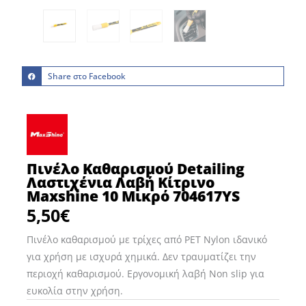
Share στο Facebook
Πινέλο Καθαρισμού Detailing
Λαστιχένια Λαβή Κίτρινο
Maxshine 10 Μικρό 704617YS
5,50
€
Πινέλο καθαρισμού με τρίχες από PET Nylon ιδανικό
για χρήση με ισχυρά χημικά. Δεν τραυματίζει την
περιοχή καθαρισμού. Εργονομική λαβή Non slip για
ευκολία στην χρήση.