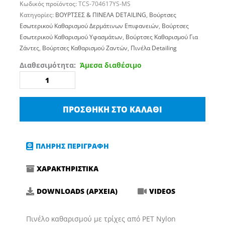
Κωδικός προϊόντος:
TCS-704617YS-MS
Κατηγορίες:
BΟΥΡΤΣΕΣ & ΠΙΝΕΛΑ DETAILING
,
Βούρτσες
Εσωτερικού Καθαρισμού Δερμάτινων Επιφανειών
,
Βούρτσες
Εσωτερικού Καθαρισμού Υφασμάτων
,
Βούρτσες Καθαρισμού Για
Ζάντες
,
Βούρτσες Καθαρισμού Ζαντών
,
Πινέλα Detailing
Πινέλο
Διαθεσιμότητα:
Άμεσα διαθέσιμο
Καθαρισμού
Detailing
Λαστιχένια
ΠΡΟΣΘΉΚΗ ΣΤΟ ΚΑΛΆΘΙ
Λαβή
Κίτρινο
Maxshine
ΠΛΗΡΗΣ ΠΕΡΙΓΡΑΦΗ
10
Μικρό
ΧΑΡΑΚΤΗΡΙΣΤΙΚΑ
704617YS
ποσότητα
DOWNLOADS (ΑΡΧΕΙΑ)
VIDEOS
Πινέλο καθαρισμού με τρίχες από PET Nylon