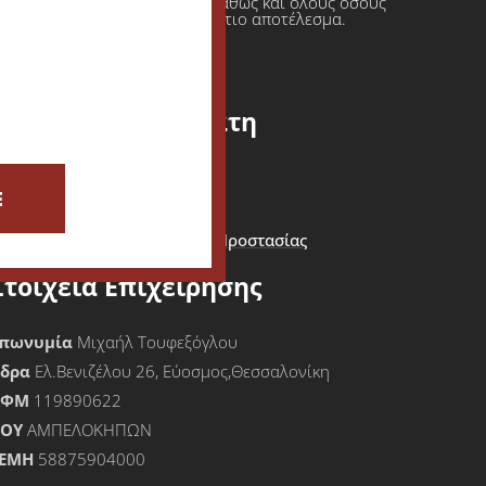
ι πρατήρια υγρών καυσίμων καθώς και όλους όσους
φαση πάντοτε σε ένα τελικό άρτιο αποτέλεσμα.
Εξυπηρέτηση Πελάτη
ίσοδος - Εγγραφή Πελάτη
E
Καλάθι Αγορών
Όροι Χρήσης & Πολιτική Προστασίας
Προσωπικών Δεδομένων
Στοιχεία Επιχείρησης
πωνυμία
Μιχαήλ Τουφεξόγλου
Έδρα
Ελ.Βενιζέλου 26, Εύοσμος,Θεσσαλονίκη
ΑΦΜ
119890622
ΟΥ
ΑΜΠΕΛΟΚΗΠΩΝ
ΕΜΗ
58875904000