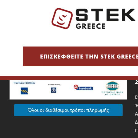
υν να ξεχωρίσουν και ασχολούνται με πλυντήρια αυτοκινήτων κα
 καθαριότητα, απαιτούν επιμέλεια στην εμφάνιση και δίνουν έμ
Τρόποι Πληρωμής
Χρεωστική/Πιστωτική Κάρτα/IRIS
Ε
ΕΠΙΣΚΕΦΘΕΙΤΕ ΤΗΝ STEK GREEC
Τραπεζική Κατάθεση
Ε
Όλοι οι διαθέσιμοι τρόποι πληρωμής
Δ
Γ