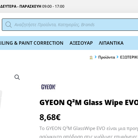
Σ
ΔΕΥΤΕΡΑ - ΠΑΡΑΣΚΕΥΗ
09:00 - 17:00
Αναζήτηση
προϊόντων
ILING & PAINT CORRECTION
ΑΞΕΣΟΥΑΡ
ΛΙΠΑΝΤΙΚΑ
Προϊόντα
ΕΞΩΤΕΡΙΚ
GYEON Q²M Glass Wipe EV
8,68
€
Το GYEON Q²M GlassWipe EVO είναι μια προ
ασύγκριτη απόδοση στις γυάλινες επιφάνειες.