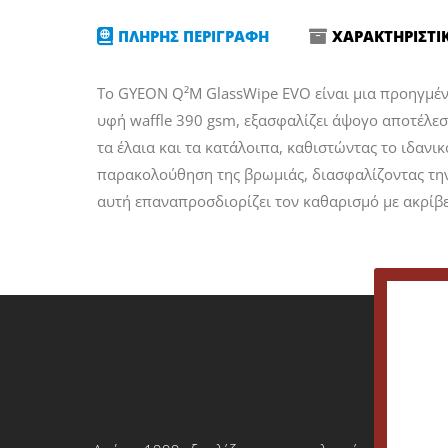
ΠΛΗΡΗΣ ΠΕΡΙΓΡΑΦΗ
ΧΑΡΑΚΤΗΡΙΣΤΙ
Το GYEON Q²M GlassWipe EVO είναι μια προηγμένη
υφή waffle 390 gsm, εξασφαλίζει άψογο αποτέλε
τα έλαια και τα κατάλοιπα, καθιστώντας το ιδανι
παρακολούθηση της βρωμιάς, διασφαλίζοντας την 
αυτή επαναπροσδιορίζει τον καθαρισμό με ακρίβε