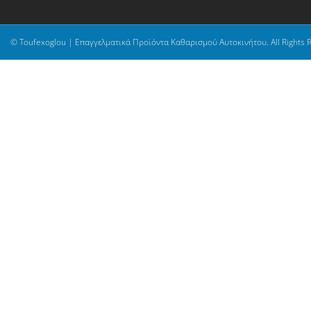
© Toufexoglou | Επαγγελματικά Προϊόντα Καθαρισμού Αυτοκινήτου. All Rights 