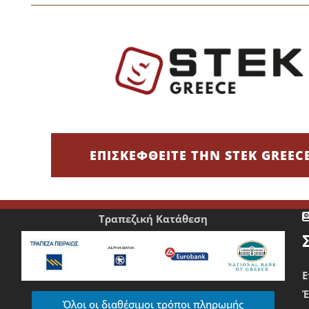
υν να ξεχωρίσουν και ασχολούνται με πλυντήρια αυτοκινήτων κα
 καθαριότητα, απαιτούν επιμέλεια στην εμφάνιση και δίνουν έμ
Τρόποι Πληρωμής
ΕΠΙΣΚΕΦΘΕΙΤΕ ΤΗΝ STEK GREEC
Χρεωστική/Πιστωτική Κάρτα/IRIS
Ε
Τραπεζική Κατάθεση
Ε
Όλοι οι διαθέσιμοι τρόποι πληρωμής