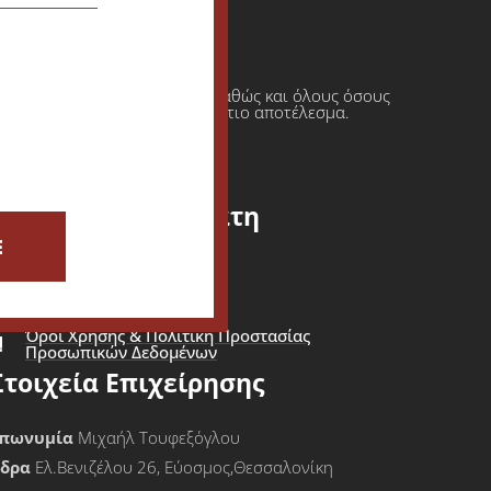
ι πρατήρια υγρών καυσίμων καθώς και όλους όσους
φαση πάντοτε σε ένα τελικό άρτιο αποτέλεσμα.
Εξυπηρέτηση Πελάτη
E
ίσοδος - Εγγραφή Πελάτη
Καλάθι Αγορών
Όροι Χρήσης & Πολιτική Προστασίας
Προσωπικών Δεδομένων
Στοιχεία Επιχείρησης
πωνυμία
Μιχαήλ Τουφεξόγλου
Έδρα
Ελ.Βενιζέλου 26, Εύοσμος,Θεσσαλονίκη