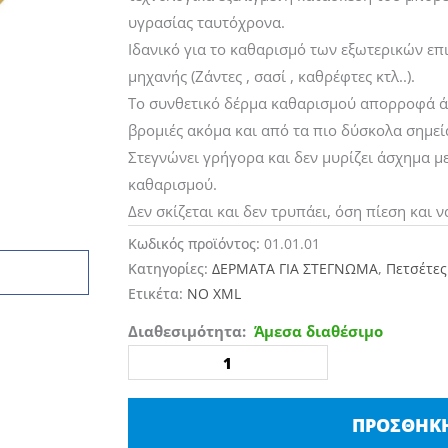
υγρασίας ταυτόχρονα.
Ιδανικό για το καθαρισμό των εξωτερικών επ
μηχανής (Ζάντες , σασί , καθρέφτες κτλ..).
Το συνθετικό δέρμα καθαρισμού απορροφά άμε
βρομιές ακόμα και από τα πιο δύσκολα σημεί
Στεγνώνει γρήγορα και δεν μυρίζει άσχημα μ
καθαρισμού.
Δεν σκίζεται και δεν τρυπάει, όση πίεση και ν
Κωδικός προϊόντος:
01.01.01
Κατηγορίες:
ΔΕΡΜΑΤΑ ΓΙΑ ΣΤΕΓΝΩΜΑ
,
Πετσέτες
Ετικέτα:
NO XML
Δέρμα
Διαθεσιμότητα:
Άμεσα διαθέσιμο
Ημισυνθετικό
45Χ55cm
ποσότητα
ΠΡΟΣΘΉΚΗ