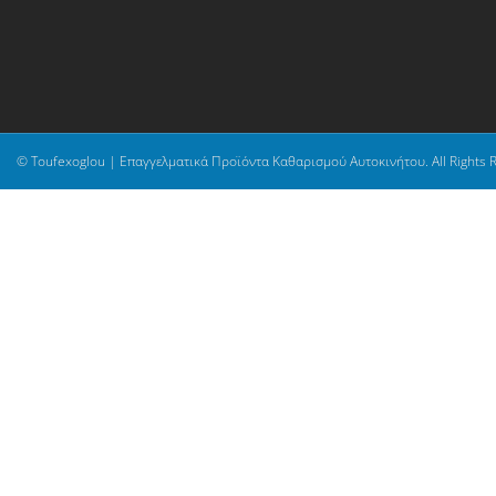
© Toufexoglou | Επαγγελματικά Προϊόντα Καθαρισμού Αυτοκινήτου. All Rights 