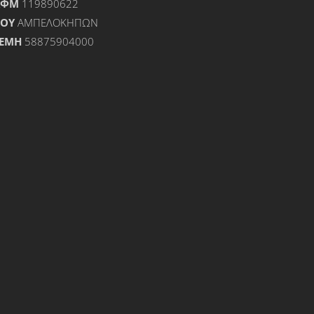
ΑΦΜ
119890622
ΟΥ
ΑΜΠΕΛΟΚΗΠΩΝ
ΕΜΗ
58875904000