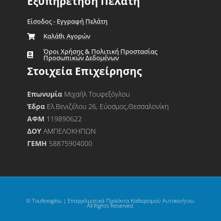
Εξυπηρέτηση Πελάτη
Είσοδος - Εγγραφή Πελάτη
Καλάθι Αγορών
Όροι Χρήσης & Πολιτική Προστασίας
Προσωπικών Δεδομένων
Στοιχεία Επιχείρησης
Επωνυμία
Μιχαήλ Τουφεξόγλου
Έδρα
Ελ.Βενιζέλου 26, Εύοσμος,Θεσσαλονίκη
ΑΦΜ
119890622
ΔΟΥ
ΑΜΠΕΛΟΚΗΠΩΝ
ΓΕΜΗ
58875904000
© Toufexoglou | Επαγγελματικά Προϊόντα Καθαρισμού Αυτοκινήτου.
All Rights Reserved.