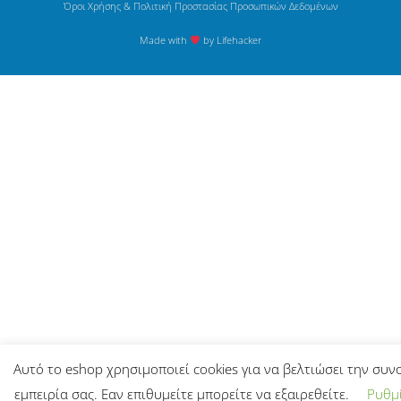
Όροι Χρήσης & Πολιτική Προστασίας Προσωπικών Δεδομένων
Made with
by Lifehacker
Αυτό το eshop χρησιμοποιεί cookies για να βελτιώσει την συν
εμπειρία σας. Εαν επιθυμείτε μπορείτε να εξαιρεθείτε.
Ρυθμί