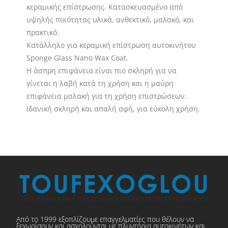
κεραμικής επίστρωσης. Κατασκευασμένο από
υψηλής ποιότητας υλικά, ανθεκτικό, μαλακό, και
πρακτικό.
Κατάλληλο για κεραμική επίστρωση αυτοκινήτου
Sponge Glass Nano Wax Coat.
Η άσπρη επιφάνεια είναι πιο σκληρή για να
γίνεται η λαβή κατά τη χρήση και η μαύρη
επιφάνεια μαλακή για τη χρήση επιστρώσεων.
Ιδανική σκληρή και απαλή αφή, για εύκολη χρήση.
Από το 1999 εξοπλίζουμε επαγγελματίες που θέλουν να
ξεχωρίσουν και ασχολούνται με πλυντήρια αυτοκινήτων και