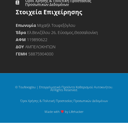
Όροι Χρήσης & Πολιτική Προστασίας
Προσωπικών Δεδομένων
Στοιχεία Επιχείρησης
Επωνυμία
Μιχαήλ Τουφεξόγλου
Έδρα
Ελ.Βενιζέλου 26, Εύοσμος,Θεσσαλονίκη
ΑΦΜ
119890622
ΔΟΥ
ΑΜΠΕΛΟΚΗΠΩΝ
ΓΕΜΗ
58875904000
© Toufexoglou | Επαγγελματικά Προϊόντα Καθαρισμού Αυτοκινήτου.
All Rights Reserved.
Όροι Χρήσης & Πολιτική Προστασίας Προσωπικών Δεδομένων
Made with
by Lifehacker