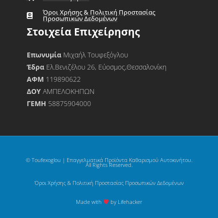
Όροι Χρήσης & Πολιτική Προστασίας
Προσωπικών Δεδομένων
Στοιχεία Επιχείρησης
Επωνυμία
Μιχαήλ Τουφεξόγλου
Έδρα
Ελ.Βενιζέλου 26, Εύοσμος,Θεσσαλονίκη
ΑΦΜ
119890622
ΔΟΥ
ΑΜΠΕΛΟΚΗΠΩΝ
ΓΕΜΗ
58875904000
© Toufexoglou | Επαγγελματικά Προϊόντα Καθαρισμού Αυτοκινήτου.
All Rights Reserved.
Όροι Χρήσης & Πολιτική Προστασίας Προσωπικών Δεδομένων
Made with
by Lifehacker