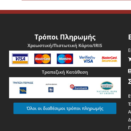
υν να ξεχωρίσουν και ασχολούνται με πλυντήρια αυτοκινήτων κα
 καθαριότητα, απαιτούν επιμέλεια στην εμφάνιση και δίνουν έμ
Τρόποι Πληρωμής
Χρεωστική/Πιστωτική Κάρτα/IRIS
Ε
Τραπεζική Κατάθεση
Ε
Όλοι οι διαθέσιμοι τρόποι πληρωμής
Δ
Γ